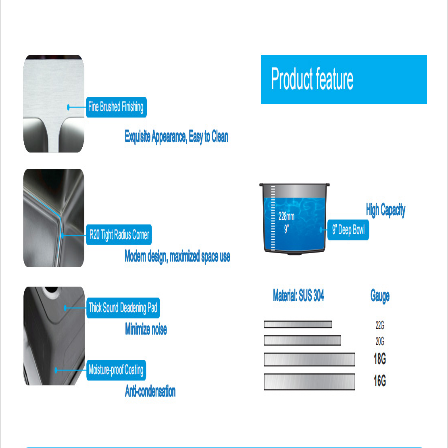
Certificat
CUPC
Perioada de graţie
45 de zile
Avantaj
FĂRĂ taxe antidumping
Hardware de montare, șablon decupat, sită
Componente incluse
conductă de scurgere, tablă de tăiere pen