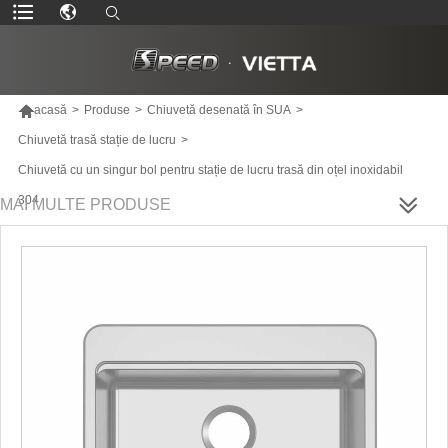

acasă
>
Produse
>
Chiuvetă desenată în SUA
>
Chiuvetă trasă stație de lucru
>
Chiuvetă cu un singur bol pentru stație de lucru trasă din oțel inoxidabil
304
MAI MULTE PRODUSE