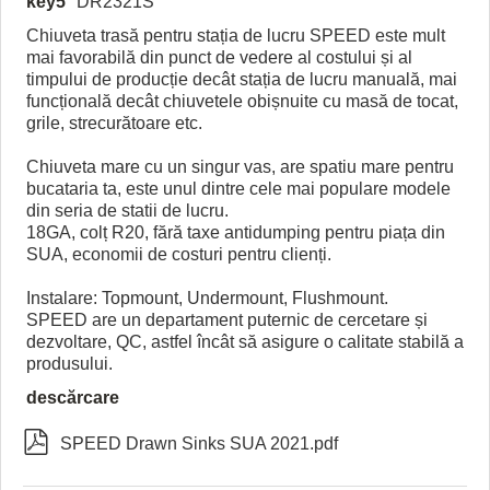
key5
DR2321S
Chiuveta trasă pentru stația de lucru SPEED este mult
mai favorabilă din punct de vedere al costului și al
timpului de producție decât stația de lucru manuală, mai
funcțională decât chiuvetele obișnuite cu masă de tocat,
grile, strecurătoare etc.
Chiuveta mare cu un singur vas, are spatiu mare pentru
bucataria ta, este unul dintre cele mai populare modele
din seria de statii de lucru.
18GA, colț R20, fără taxe antidumping pentru piața din
SUA, economii de costuri pentru clienți.
Instalare: Topmount, Undermount, Flushmount.
SPEED are un departament puternic de cercetare și
dezvoltare, QC, astfel încât să asigure o calitate stabilă a
produsului.
descărcare

SPEED Drawn Sinks SUA 2021.pdf