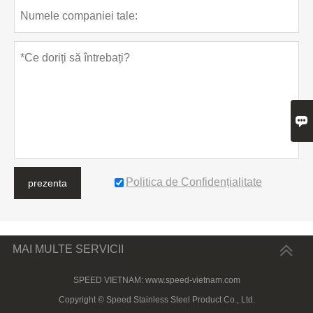

Politica de Confidențialitate
prezenta
MAI MULTE SERVICII
SPEED VIETNAM: www.speed-vietnam.com
Copyright © Speed ​​Stainless Steel Product Co., Ltd.