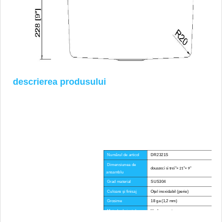
descrierea produsului
Numărul de articol
DR2321S
Dimensiunea de
douazeci si trei"× 21"× 9"
ansamblu
Grad material
SUS304
Culoare și finisaj
Oțel inoxidabil (perie)
Grosime
18 ga (1,2 mm)
Metoda de instalare
Undermount
Raza de colț
R20