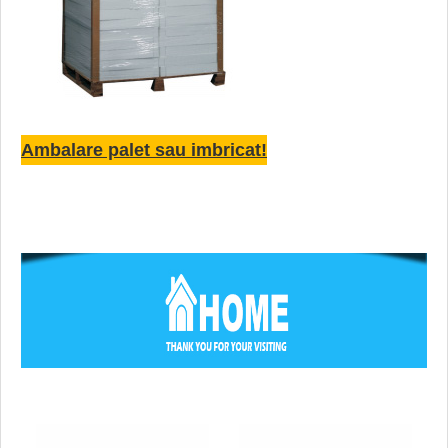
Ambalare palet sau imbricat!