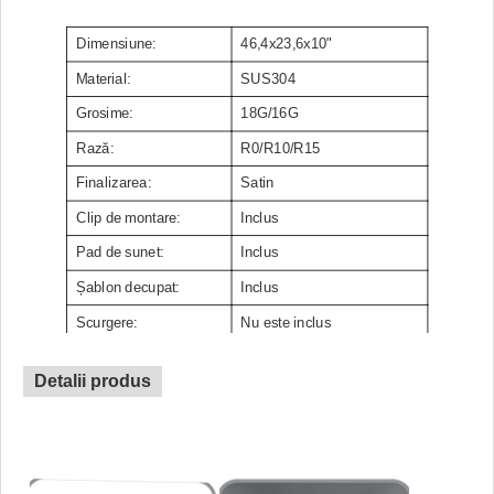
Dimensiune:
46,4x23,6x10"
Material:
SUS304
Grosime:
18G/16G
Rază:
R0/R10/R15
Finalizarea:
Satin
Clip de montare:
Inclus
Pad de sunet:
Inclus
Șablon decupat:
Inclus
Scurgere:
Nu este inclus
Pachet:
Pachet de carton
Detalii produs