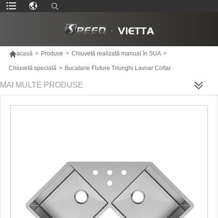

acasă
>
Produse
>
Chiuvetă realizată manual în SUA
>
Chiuvetă specială
>
Bucatarie Fluture Triunghi Lavoar Coltar
MAI MULTE PRODUSE