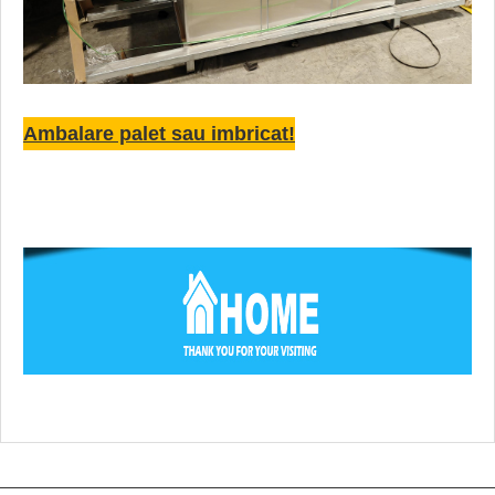
Ambalare palet sau imbricat!