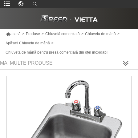

acasă
>
Produse
>
Chiuvetă comercială
>
Chiuveta de mână
>
Apăsați Chiuveta de mână
>
Chiuveta de mână pentru presă comercială din oțel inoxidabil
MAI MULTE PRODUSE