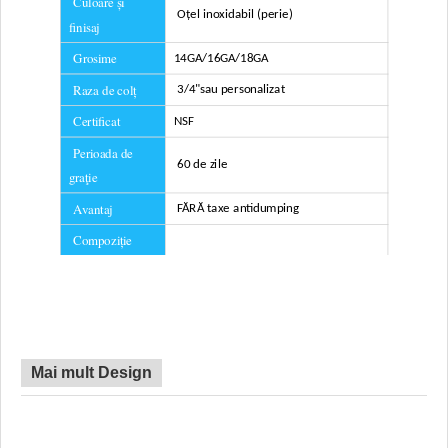
Culoare și
Oțel inoxidabil (perie)
finisaj
Grosime
14GA/16GA/18GA
Raza de colț
3/4"
sau personalizat
Certificat
NSF
Perioada de
60 de zile
graţie
Avantaj
FĂRĂ taxe antidumping
Compoziție
inclusă
Filtru
plase
Mai mult Design