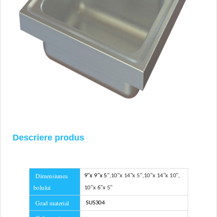
Descriere produs
Dimensiunea
9"x 9"x 5
",
10"x 14"x 5
",
10"x 14"x 10
",
bolului
10"x 6"x 5
"
Grad material
SUS304