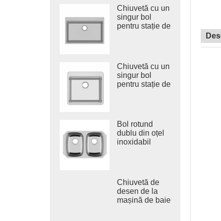
Chiuvetă cu un
singur bol
pentru stație de
lucru trasă din
Des
oțel inoxidabil
Chiuvetă cu un
singur bol
pentru stație de
lucru trasă din
oțel inoxidabil
304
Bol rotund
dublu din oțel
inoxidabil
Chiuvetă
adâncă de
bucătărie
Vietnam
Chiuvetă de
desen de la
mașină de baie
sub suprafață,
fabricată în