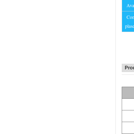
Ava
Comp
plas
Pro