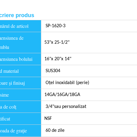
riere produs
rul de articol
SP-1620-3
ensiunea de
53"x 25-1/2"
amblu
nsiunea bolului
16"x 20"x 14"
 material
SUS304
are și finisaj
Oțel inoxidabil (perie)
sime
14GA/16GA/18GA
 de colț
3/4"
sau personalizat
ificat
NSF
oada de graţie
60 de zile