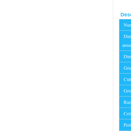
Desc
Numă
Dim
ans
Dime
Grad
Culo
Gro
Raza
Cert
Peri