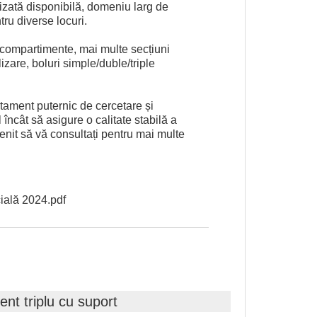
zată disponibilă, domeniu larg de
tru diverse locuri.
compartimente, mai multe secțiuni
lizare, boluri simple/duble/triple
ament puternic de cercetare și
 încât să asigure o calitate stabilă a
venit să vă consultați pentru mai multe
ială 2024.pdf
ent triplu cu suport