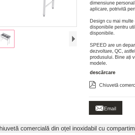
dimensiune personali
aplicare, potrivită pen
Design cu mai multe 
disponibile pentru uti
disponibile.
SPEED are un depart
dezvoltare, QC, astfel
produsului. Bine ați 
modele.
descărcare

Chiuvetă comerc

Email
hiuvetă comercială din oțel inoxidabil cu compartim