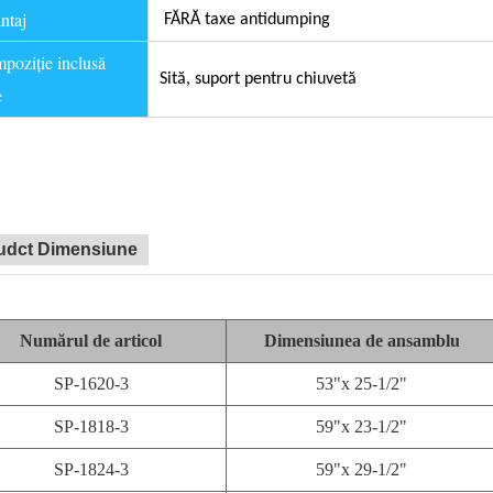
ntaj
FĂRĂ taxe antidumping
oziție inclusă
Sită, suport pentru chiuvetă
e
udct Dimensiune
Numărul de articol
Dimensiunea de ansamblu
SP-1620-3
53"x 25-1/2"
SP-1818-3
59"x 23-1/2"
SP-1824-3
59"x 29-1/2"