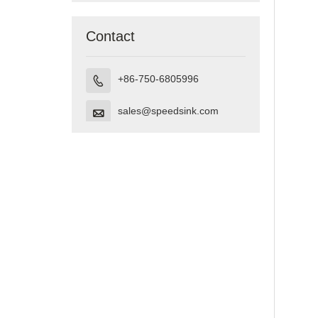
Vietnam
Contact
+86-750-6805996

sales@speedsink.com
