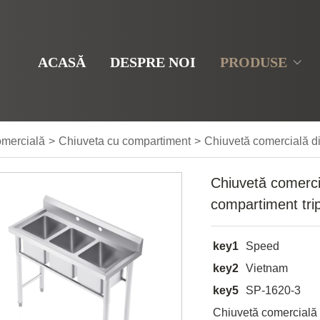
ACASĂ
DESPRE NOI
PRODUSE
omercială
>
Chiuveta cu compartiment
>
Chiuvetă comercială din
Chiuvetă comercia
compartiment trip
key1
Speed
key2
Vietnam
key5
SP-1620-3
Chiuvetă comercială d