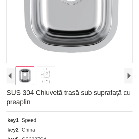
SUS 304 Chiuvetă trasă sub suprafață cu
preaplin
key1
Speed
key2
China