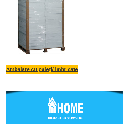
Ambalare cu paleți/ imbricate