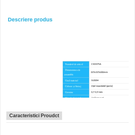
Descriere produs
Numărul de articol
CS3337SA
Dimensiunea de
337x337x160mm
ansamblu
Grad material
SUS304
Culoare și finisaj
Oțel inoxidabil (perie)
Grosime
0,7-0,9 mm
Metoda de instalare
Undermount
Raza de colț
/
Certificat
CE, CSA, CUPC, FILIGRAN
Caracteristici Proudct
Perioada de graţie
45 de zile
Avantaj
FĂRĂ taxe antidumping
Hardware de montare, șablon decupat, sită, g
Componente incluse
scurgere, tablă de tăiere pentru opțiune.