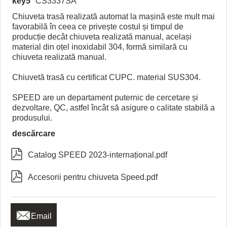
key5
CS3337SA
Chiuveta trasă realizată automat la mașină este mult mai
favorabilă în ceea ce privește costul și timpul de
producție decât chiuveta realizată manual, același
material din oțel inoxidabil 304, formă similară cu
chiuveta realizată manual.
Chiuvetă trasă cu certificat CUPC. material SUS304.
SPEED are un departament puternic de cercetare și
dezvoltare, QC, astfel încât să asigure o calitate stabilă a
produsului.
descărcare

Catalog SPEED 2023-internațional.pdf

Accesorii pentru chiuveta Speed.pdf

Email