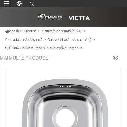

acasă
>
Produse
>
Chiuvetă desenată în SUA
>
Chiuvetă trasă obișnuită
>
Chiuvetă trasă sub suprafață
>
SUS 304 Chiuvetă trasă sub suprafață cu preaplin
MAI MULTE PRODUSE