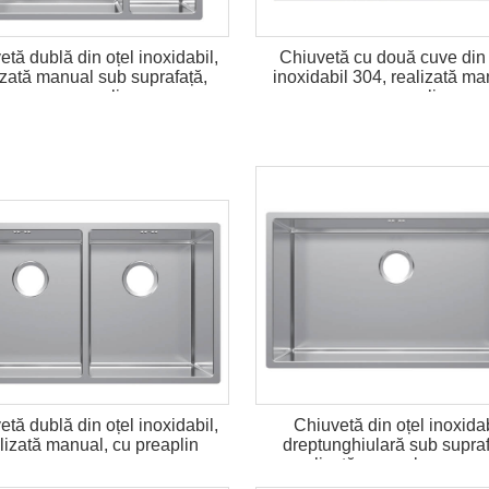
etă dublă din oțel inoxidabil,
Chiuvetă cu două cuve din 
izată manual sub suprafață,
inoxidabil 304, realizată ma
cu preaplin
cu supraplin
etă dublă din oțel inoxidabil,
Chiuvetă din oțel inoxidab
lizată manual, cu preaplin
dreptunghiulară sub supra
realizată manual cu preap