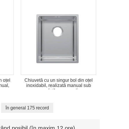
n oțel
Chiuvetă cu un singur bol din oțel
nual,
inoxidabil, realizată manual sub
suprafață, cu preaplin
în general 175 record
ând posibil (în maxim 12 ore)