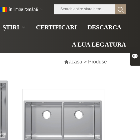
în limba română
ȘTIRI
CERTIFICARI
DESCARCA
A LUA LEGATURA


acasă
>
Produse