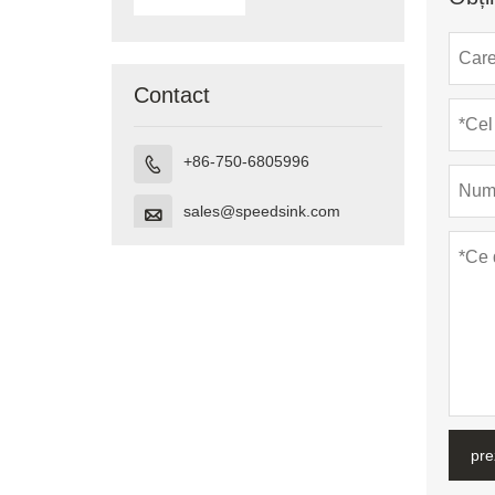
Vietnam
Contact
+86-750-6805996

sales@speedsink.com

pre