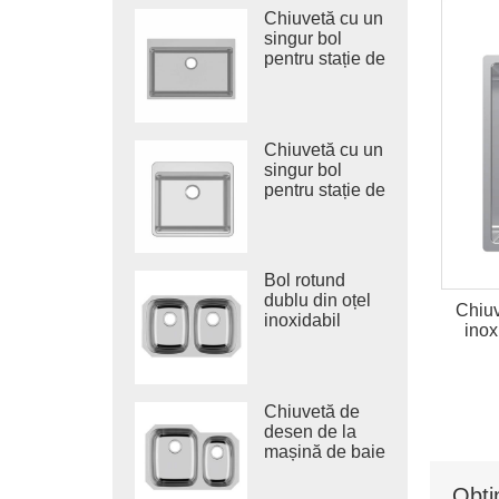
Chiuvetă cu un
singur bol
pentru stație de
lucru trasă din
oțel inoxidabil
Chiuvetă cu un
singur bol
pentru stație de
lucru trasă din
oțel inoxidabil
304
Bol rotund
dublu din oțel
Chiuv
inoxidabil
inox
Chiuvetă
adâncă de
bucătărie
Vietnam
Chiuvetă de
desen de la
mașină de baie
sub suprafață,
fabricată în
Obți