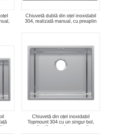
oțel
Chiuvetă dublă din oțel inoxidabil
nual,
304, realizată manual, cu preaplin
il
Chiuvetă din oțel inoxidabil
față
Topmount 304 cu un singur bol,
lin
realizată manual, cu preaplin