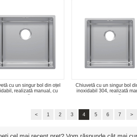
etă cu un singur bol din oțel
Chiuvetă cu un singur bol di
idabil, realizată manual, cu
inoxidabil 304, realizată ma
preaplin
cu preaplin
<
1
2
3
4
5
6
7
>
neți cel mai recent preț? Vom răspunde cât mai cur